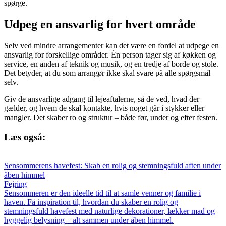
spørge.
Udpeg en ansvarlig for hvert område
Selv ved mindre arrangementer kan det være en fordel at udpege en
ansvarlig for forskellige områder. Én person tager sig af køkken og
service, en anden af teknik og musik, og en tredje af borde og stole.
Det betyder, at du som arrangør ikke skal svare på alle spørgsmål
selv.
Giv de ansvarlige adgang til lejeaftalerne, så de ved, hvad der
gælder, og hvem de skal kontakte, hvis noget går i stykker eller
mangler. Det skaber ro og struktur – både før, under og efter festen.
Læs også:
Sensommerens havefest: Skab en rolig og stemningsfuld aften under
åben himmel
Fejring
Sensommeren er den ideelle tid til at samle venner og familie i
haven. Få inspiration til, hvordan du skaber en rolig og
stemningsfuld havefest med naturlige dekorationer, lækker mad og
hyggelig belysning – alt sammen under åben himmel.