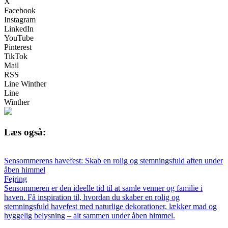
X
Facebook
Instagram
LinkedIn
YouTube
Pinterest
TikTok
Mail
RSS
Line Winther
Line
Winther
Læs også:
Sensommerens havefest: Skab en rolig og stemningsfuld aften under
åben himmel
Fejring
Sensommeren er den ideelle tid til at samle venner og familie i
haven. Få inspiration til, hvordan du skaber en rolig og
stemningsfuld havefest med naturlige dekorationer, lækker mad og
hyggelig belysning – alt sammen under åben himmel.