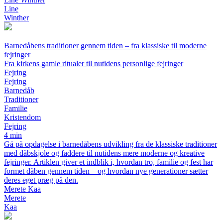
Line
Winther
Barnedåbens traditioner gennem tiden – fra klassiske til moderne
fejringer
Fra kirkens gamle ritualer til nutidens personlige fejringer
Fejring
Fejring
Barnedåb
Traditioner
Familie
Kristendom
Fejring
4 min
Gå på opdagelse i barnedåbens udvikling fra de klassiske traditioner
med dåbskjole og faddere til nutidens mere moderne og kreative
fejringer. Artiklen giver et indblik i, hvordan tro, familie og fest har
formet dåben gennem tiden – og hvordan nye generationer sætter
deres eget præg på den.
Merete Kaa
Merete
Kaa