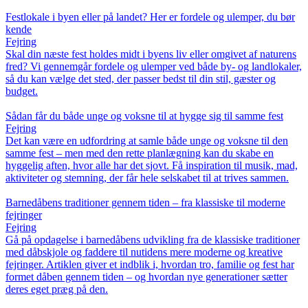
Festlokale i byen eller på landet? Her er fordele og ulemper, du bør
kende
Fejring
Skal din næste fest holdes midt i byens liv eller omgivet af naturens
fred? Vi gennemgår fordele og ulemper ved både by- og landlokaler,
så du kan vælge det sted, der passer bedst til din stil, gæster og
budget.
Sådan får du både unge og voksne til at hygge sig til samme fest
Fejring
Det kan være en udfordring at samle både unge og voksne til den
samme fest – men med den rette planlægning kan du skabe en
hyggelig aften, hvor alle har det sjovt. Få inspiration til musik, mad,
aktiviteter og stemning, der får hele selskabet til at trives sammen.
Barnedåbens traditioner gennem tiden – fra klassiske til moderne
fejringer
Fejring
Gå på opdagelse i barnedåbens udvikling fra de klassiske traditioner
med dåbskjole og faddere til nutidens mere moderne og kreative
fejringer. Artiklen giver et indblik i, hvordan tro, familie og fest har
formet dåben gennem tiden – og hvordan nye generationer sætter
deres eget præg på den.