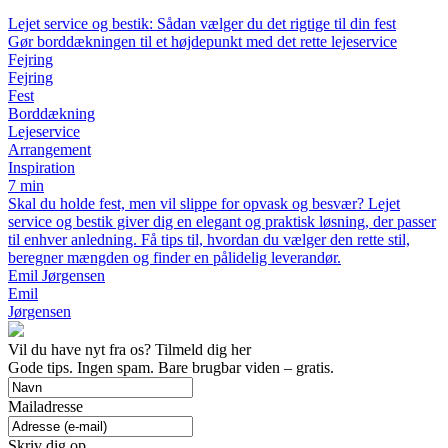
Lejet service og bestik: Sådan vælger du det rigtige til din fest
Gør borddækningen til et højdepunkt med det rette lejeservice
Fejring
Fejring
Fest
Borddækning
Lejeservice
Arrangement
Inspiration
7 min
Skal du holde fest, men vil slippe for opvask og besvær? Lejet
service og bestik giver dig en elegant og praktisk løsning, der passer
til enhver anledning. Få tips til, hvordan du vælger den rette stil,
beregner mængden og finder en pålidelig leverandør.
Emil Jørgensen
Emil
Jørgensen
Vil du have nyt fra os? Tilmeld dig her
Gode tips. Ingen spam. Bare brugbar viden – gratis.
Mailadresse
Skriv dig op