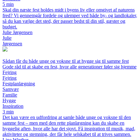
5 min
Skal din næste fest holdes midt i byens liv eller omgivet af naturens
fred? Vi gennemgår fordele og ulemper ved både by- og landlokaler,
så du kan vælge det sted, der passer bedst til din stil, gæster og
budget.
Julie Jørgensen
Julie
Jørgensen
Sådan får du både unge og voksne til at hygge sig til samme fest
Gode råd til at skabe en fest, hvor alle generationer føler sig hjemme
Fejring
Fejring
Festplanlægning
Samvær
Familie
Hygge
Inspiration
3 min
Det kan være en udfordring at samle både unge og voksne til den
samme fest – men med den rette planlægning kan du skabe en
hyggelig aften, hvor alle har det sjovt. Få inspiration til musik, mad,
aktiviteter og stemning, der får hele selskabet til at trives sammen.
Line Winther