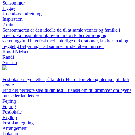
Sensommer
Hygge
Udendørs indretning
Inspiration
2 min
Sensommeren er den ideelle tid til at samle venner og familie i
haven. Få inspiration til, hvordan du skaber en rolig og
stemningsfuld havefest med naturlige dekorationer, lækker mad og
hyggelig belysning – alt sammen under åben himmel.
Randi Nielsen
Randi
Nielsen
Festlokale i byen eller på landet? Her er fordele og ulemper, du bør
kende
Find det perfekte sted til din fest – uanset om du drømmer om byens
puls eller landets ro
Fejring
Fejring
Festlokale
Bryllup
Festplanlægning
Arrangement
Lokation