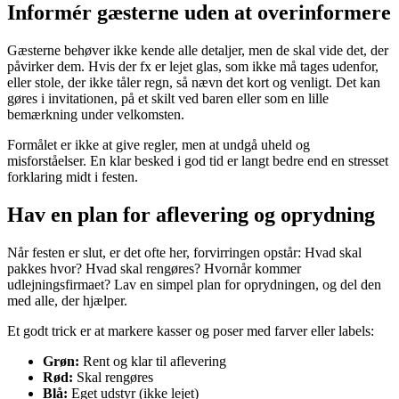
Informér gæsterne uden at overinformere
Gæsterne behøver ikke kende alle detaljer, men de skal vide det, der
påvirker dem. Hvis der fx er lejet glas, som ikke må tages udenfor,
eller stole, der ikke tåler regn, så nævn det kort og venligt. Det kan
gøres i invitationen, på et skilt ved baren eller som en lille
bemærkning under velkomsten.
Formålet er ikke at give regler, men at undgå uheld og
misforståelser. En klar besked i god tid er langt bedre end en stresset
forklaring midt i festen.
Hav en plan for aflevering og oprydning
Når festen er slut, er det ofte her, forvirringen opstår: Hvad skal
pakkes hvor? Hvad skal rengøres? Hvornår kommer
udlejningsfirmaet? Lav en simpel plan for oprydningen, og del den
med alle, der hjælper.
Et godt trick er at markere kasser og poser med farver eller labels:
Grøn:
Rent og klar til aflevering
Rød:
Skal rengøres
Blå:
Eget udstyr (ikke lejet)