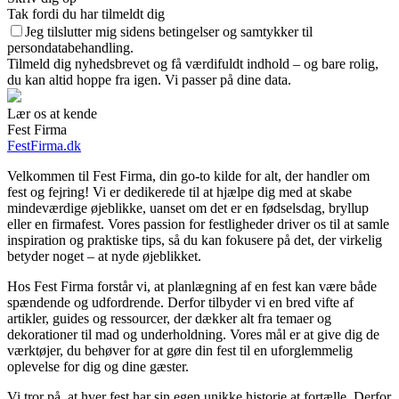
Tak fordi du har tilmeldt dig
Jeg tilslutter mig sidens betingelser og samtykker til
persondatabehandling.
Tilmeld dig nyhedsbrevet og få værdifuldt indhold – og bare rolig,
du kan altid hoppe fra igen. Vi passer på dine data.
Lær os at kende
Fest Firma
FestFirma.dk
Velkommen til Fest Firma, din go-to kilde for alt, der handler om
fest og fejring! Vi er dedikerede til at hjælpe dig med at skabe
mindeværdige øjeblikke, uanset om det er en fødselsdag, bryllup
eller en firmafest. Vores passion for festligheder driver os til at samle
inspiration og praktiske tips, så du kan fokusere på det, der virkelig
betyder noget – at nyde øjeblikket.
Hos Fest Firma forstår vi, at planlægning af en fest kan være både
spændende og udfordrende. Derfor tilbyder vi en bred vifte af
artikler, guides og ressourcer, der dækker alt fra temaer og
dekorationer til mad og underholdning. Vores mål er at give dig de
værktøjer, du behøver for at gøre din fest til en uforglemmelig
oplevelse for dig og dine gæster.
Vi tror på, at hver fest har sin egen unikke historie at fortælle. Derfor