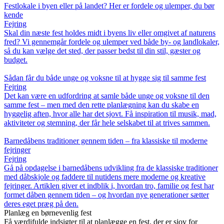
Festlokale i byen eller på landet? Her er fordele og ulemper, du bør
kende
Fejring
Skal din næste fest holdes midt i byens liv eller omgivet af naturens
fred? Vi gennemgår fordele og ulemper ved både by- og landlokaler,
så du kan vælge det sted, der passer bedst til din stil, gæster og
budget.
Sådan får du både unge og voksne til at hygge sig til samme fest
Fejring
Det kan være en udfordring at samle både unge og voksne til den
samme fest – men med den rette planlægning kan du skabe en
hyggelig aften, hvor alle har det sjovt. Få inspiration til musik, mad,
aktiviteter og stemning, der får hele selskabet til at trives sammen.
Barnedåbens traditioner gennem tiden – fra klassiske til moderne
fejringer
Fejring
Gå på opdagelse i barnedåbens udvikling fra de klassiske traditioner
med dåbskjole og faddere til nutidens mere moderne og kreative
fejringer. Artiklen giver et indblik i, hvordan tro, familie og fest har
formet dåben gennem tiden – og hvordan nye generationer sætter
deres eget præg på den.
Planlæg en børnevenlig fest
Få værdifulde indsigter til at planlægge en fest, der er sjov for