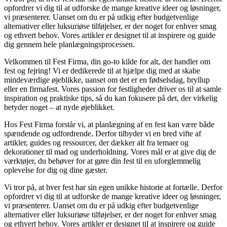
opfordrer vi dig til at udforske de mange kreative ideer og løsninger,
vi præsenterer. Uanset om du er på udkig efter budgetvenlige
alternativer eller luksuriøse tilføjelser, er der noget for enhver smag
og ethvert behov. Vores artikler er designet til at inspirere og guide
dig gennem hele planlægningsprocessen.
Velkommen til Fest Firma, din go-to kilde for alt, der handler om
fest og fejring! Vi er dedikerede til at hjælpe dig med at skabe
mindeværdige øjeblikke, uanset om det er en fødselsdag, bryllup
eller en firmafest. Vores passion for festligheder driver os til at samle
inspiration og praktiske tips, så du kan fokusere på det, der virkelig
betyder noget – at nyde øjeblikket.
Hos Fest Firma forstår vi, at planlægning af en fest kan være både
spændende og udfordrende. Derfor tilbyder vi en bred vifte af
artikler, guides og ressourcer, der dækker alt fra temaer og
dekorationer til mad og underholdning. Vores mål er at give dig de
værktøjer, du behøver for at gøre din fest til en uforglemmelig
oplevelse for dig og dine gæster.
Vi tror på, at hver fest har sin egen unikke historie at fortælle. Derfor
opfordrer vi dig til at udforske de mange kreative ideer og løsninger,
vi præsenterer. Uanset om du er på udkig efter budgetvenlige
alternativer eller luksuriøse tilføjelser, er der noget for enhver smag
og ethvert behov. Vores artikler er designet til at inspirere og guide