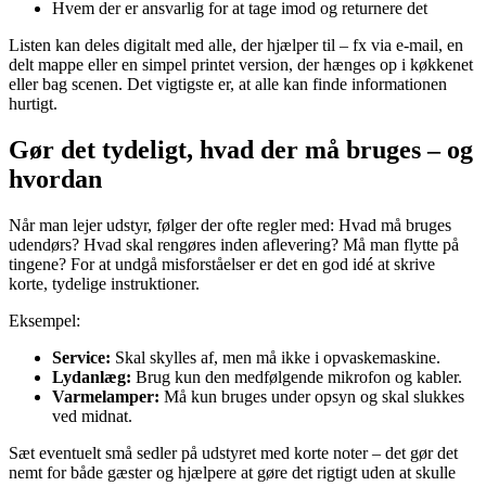
Hvem der er ansvarlig for at tage imod og returnere det
Listen kan deles digitalt med alle, der hjælper til – fx via e-mail, en
delt mappe eller en simpel printet version, der hænges op i køkkenet
eller bag scenen. Det vigtigste er, at alle kan finde informationen
hurtigt.
Gør det tydeligt, hvad der må bruges – og
hvordan
Når man lejer udstyr, følger der ofte regler med: Hvad må bruges
udendørs? Hvad skal rengøres inden aflevering? Må man flytte på
tingene? For at undgå misforståelser er det en god idé at skrive
korte, tydelige instruktioner.
Eksempel:
Service:
Skal skylles af, men må ikke i opvaskemaskine.
Lydanlæg:
Brug kun den medfølgende mikrofon og kabler.
Varmelamper:
Må kun bruges under opsyn og skal slukkes
ved midnat.
Sæt eventuelt små sedler på udstyret med korte noter – det gør det
nemt for både gæster og hjælpere at gøre det rigtigt uden at skulle