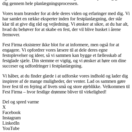
dig gennem hele planlægningsprocessen.
Vores team brænder for at dele deres viden og erfaringer med dig. Vi
har samlet en række eksperter inden for festplanlægning, der står
klar til at give dig råd og vejledning. Vi ønsker at sikre, at du har alt,
hvad du behøver for at skabe en fest, der vil blive husket i årene
fremover.
Fest Firma eksisterer ikke blot for at informere, men også for at
engagere. Vi opfordrer vores læsere til at dele deres egne
festoplevelser og ideer, så vi sammen kan bygge et fællesskab af
festglade sjæle. Din stemme er vigtig, og vi ønsker at høre om dine
succeser og udfordringer i festplanlægning.
Vi håber, at du finder glæde i at udforske vores indhold og lader dig
inspirere af de mange muligheder, der venter. Lad os sammen gøre
hver fest til en fejring af livets små og store øjeblikke. Velkommen til
Fest Firma – hvor festlige drømme bliver til virkelighed!
Del og spred varme
X
Facebook
Instagram
LinkedIn
YouTube