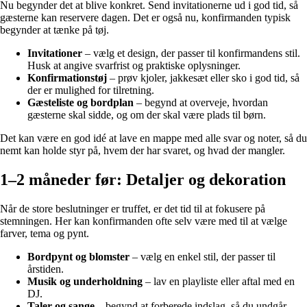
Nu begynder det at blive konkret. Send invitationerne ud i god tid, så
gæsterne kan reservere dagen. Det er også nu, konfirmanden typisk
begynder at tænke på tøj.
Invitationer
– vælg et design, der passer til konfirmandens stil.
Husk at angive svarfrist og praktiske oplysninger.
Konfirmationstøj
– prøv kjoler, jakkesæt eller sko i god tid, så
der er mulighed for tilretning.
Gæsteliste og bordplan
– begynd at overveje, hvordan
gæsterne skal sidde, og om der skal være plads til børn.
Det kan være en god idé at lave en mappe med alle svar og noter, så du
nemt kan holde styr på, hvem der har svaret, og hvad der mangler.
1–2 måneder før: Detaljer og dekoration
Når de store beslutninger er truffet, er det tid til at fokusere på
stemningen. Her kan konfirmanden ofte selv være med til at vælge
farver, tema og pynt.
Bordpynt og blomster
– vælg en enkel stil, der passer til
årstiden.
Musik og underholdning
– lav en playliste eller aftal med en
DJ.
Taler og sange
– begynd at forberede indslag, så du undgår