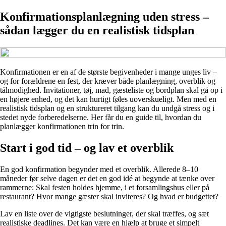
Konfirmationsplanlægning uden stress –
sådan lægger du en realistisk tidsplan
Konfirmationen er en af de største begivenheder i mange unges liv –
og for forældrene en fest, der kræver både planlægning, overblik og
tålmodighed. Invitationer, tøj, mad, gæsteliste og bordplan skal gå op i
en højere enhed, og det kan hurtigt føles uoverskueligt. Men med en
realistisk tidsplan og en struktureret tilgang kan du undgå stress og i
stedet nyde forberedelserne. Her får du en guide til, hvordan du
planlægger konfirmationen trin for trin.
Start i god tid – og lav et overblik
En god konfirmation begynder med et overblik. Allerede 8–10
måneder før selve dagen er det en god idé at begynde at tænke over
rammerne: Skal festen holdes hjemme, i et forsamlingshus eller på
restaurant? Hvor mange gæster skal inviteres? Og hvad er budgettet?
Lav en liste over de vigtigste beslutninger, der skal træffes, og sæt
realistiske deadlines. Det kan være en hjælp at bruge et simpelt